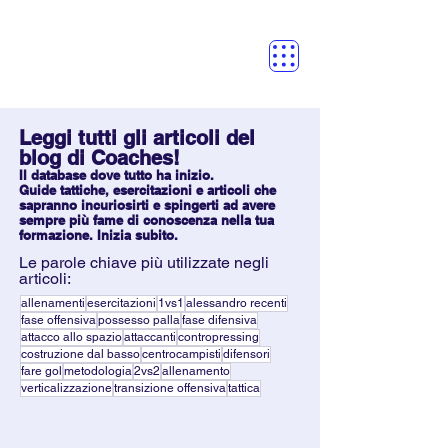
Leggi tutti gli articoli del
blog di Coaches!
Il database dove tutto ha inizio.
Guide tattiche, esercitazioni e articoli che
sapranno incuriosirti e spingerti ad avere
sempre più fame di conoscenza nella tua
formazione. Inizia subito.
Le parole chiave più utilizzate negli
articoli:
allenamenti
esercitazioni
1vs1
alessandro recenti
fase offensiva
possesso palla
fase difensiva
attacco allo spazio
attaccanti
contropressing
costruzione dal basso
centrocampisti
difensori
fare gol
metodologia
2vs2
allenamento
verticalizzazione
transizione offensiva
tattica