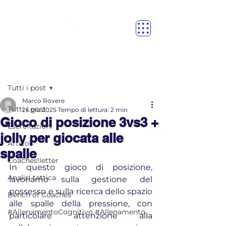
Post
Tutti i post
Marco Rovere
Tutti i post
26 giu 2025
Tempo di lettura: 2 min
Gioco di posizione 3vs3 +
Esercitazioni
jolly per giocata alle
Articoli
spalle
Coaches!letter
In questo gioco di posizione, 
Analisi tattica
lavoriamo sulla gestione del 
possesso e sulla ricerca dello spazio 
Bench of Coaches
alle spalle della pressione, con 
#AllenamentoCognitivo #Allenamento
particolare attenzione alla 