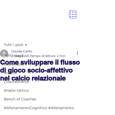
Post
Tutti i post
Davide Canto
Tutti i post
2 mag 2025
Tempo di lettura: 2 min
Come sviluppare il flusso
Esercitazioni
di gioco socio-affettivo
Articoli
nel calcio relazionale
Coaches!letter
Analisi tattica
Bench of Coaches
#AllenamentoCognitivo #Allenamento