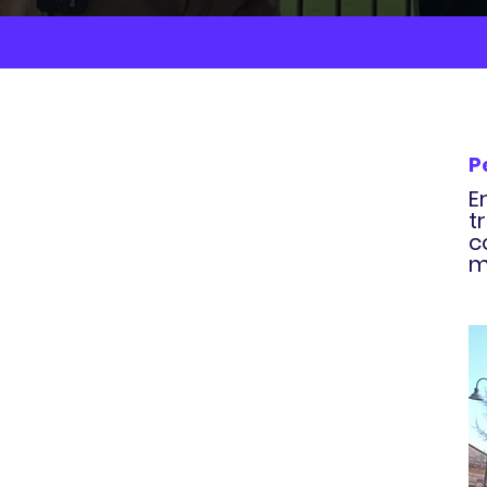
P
​
t
c
m