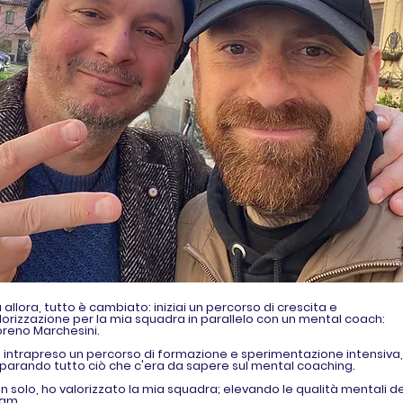
 allora, tutto è cambiato: iniziai un percorso di crescita e
lorizzazione per la mia squadra in parallelo con un mental coach:
reno Marchesini.
 intrapreso un percorso di formazione e sperimentazione intensiva,
parando tutto ciò che c'era da sapere sul mental coaching.
n solo, ho valorizzato la mia squadra; elevando le qualità mentali de
eam.