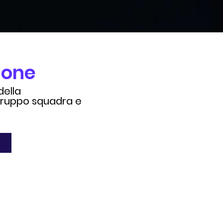
ione
della
gruppo squadra e