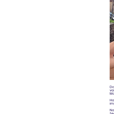
Da
va
Mo
Ho
im
No
t