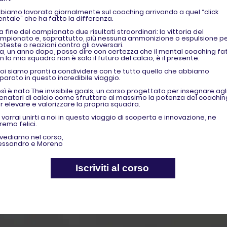
biamo lavorato giornalmente sul coaching arrivando a quel “click
ntale” che ha fatto la differenza.
la fine del campionato due risultati straordinari: la vittoria del
mpionato e, soprattutto, più nessuna ammonizione o espulsione p
oteste o reazioni contro gli avversari.
a, un anno dopo, posso dire con certezza che il mental coaching fa
n la mia squadra non è solo il futuro del calcio, è il presente.
noi siamo pronti a condividere con te tutto quello che abbiamo
parato in questo incredibile viaggio.
sì è nato The invisibile goals, un corso progettato per insegnare agl
lenatori di calcio come sfruttare al massimo la potenza del coachin
r elevare e valorizzare la propria squadra.
 vorrai unirti a noi in questo viaggio di scoperta e innovazione, ne
remo felici.
 vediamo nel corso,
essandro e Moreno
Iscriviti al corso