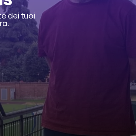
e dei tuoi
ra.