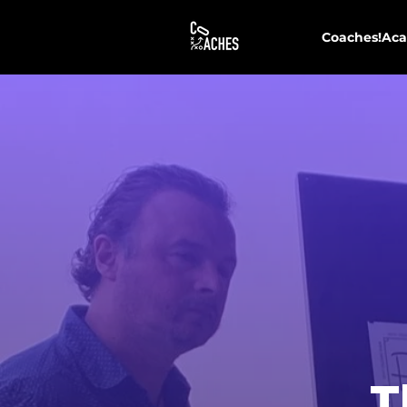
Coaches!Ac
T