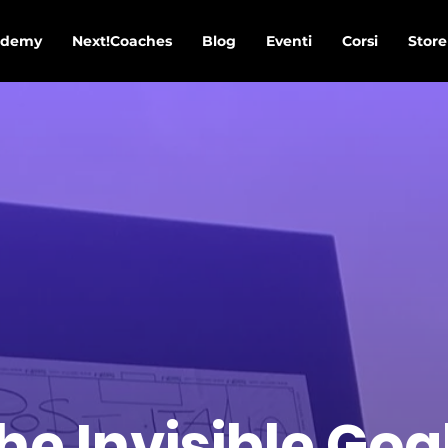
ademy
Next!Coaches
Blog
Eventi
Corsi
Store
he Invisible Goa