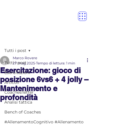
Post
Tutti i post
Marco Rovere
Tutti i post
27 mag 2025
Tempo di lettura: 1 min
Esercitazione: gioco di
Esercitazioni
posizione 6vs6 + 4 jolly –
Articoli
Mantenimento e
Coaches!letter
profondità
Analisi tattica
Bench of Coaches
#AllenamentoCognitivo #Allenamento