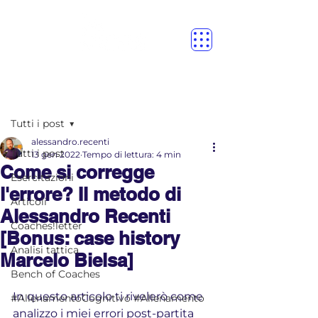
Post
Tutti i post
alessandro.recenti
Tutti i post
13 gen 2022
Tempo di lettura: 4 min
Come si corregge
Esercitazioni
l'errore? Il metodo di
Articoli
Alessandro Recenti
Coaches!letter
[Bonus: case history
Analisi tattica
Marcelo Bielsa]
Bench of Coaches
In questo articolo ti rivelerò come 
#AllenamentoCognitivo #Allenamento
analizzo i miei errori post-partita 