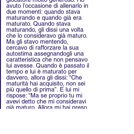
avuto l’occasione di allenarlo in 
due momenti: quando stava 
maturando e quando già era 
maturato. Quando stava 
maturando, gli dissi una volta 
che lo consideravo già maturo. 
Ma gli stavo mentendo, 
cercavo di rafforzare la sua 
autostima assegnandogli una 
caratteristica che non pensavo 
lui avesse. Quando è passato il 
tempo e lui è maturato per 
davvero, allora gli dissi: “Che  
maturità hai acquisito, non sei 
più quello di prima”. E lui mi 
rispose: “Ma se proprio tu mi 
avevi detto che mi consideravi 
già maturo. Allora mi hai preso 
in giro, mi hai detto che ero già 
maturo ma non lo pensavi 
veramente. E non mi sono mai 
perdonato quell’errore. 