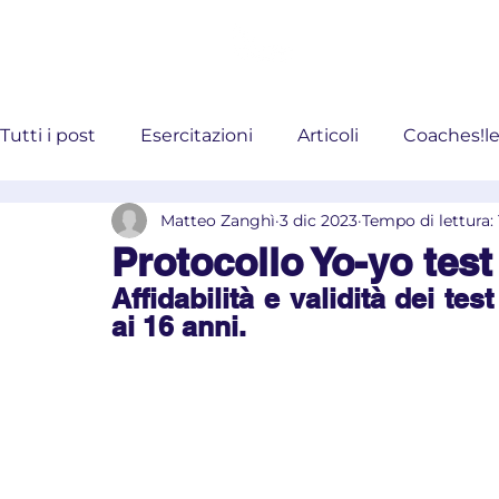
Coaches!Ac
Tutti i post
Esercitazioni
Articoli
Coaches!le
Matteo Zanghì
3 dic 2023
Tempo di lettura: 
#AllenamentoCognitivo #Allenamento
Protocollo Yo-yo test
Affidabilità e validità dei tes
ai 16 anni.