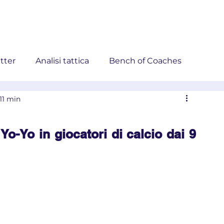
ademy
Next!Coaches
Blog
Eventi
Corsi
Store
tter
Analisi tattica
Bench of Coaches
11 min
t Yo-Yo in giocatori di calcio dai 9 