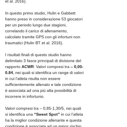
et al. 2016).
In questo primo studio, Hulin e Gabbett 
hanno preso in considerazione 53 giocatori 
per un periodo lungo due stagioni, 
correlando il carico di allenamento, 
calcolato tramite GPS con gli infortuni non 
traumatici (Hulin BT et al. 2016).
I risultati finali di questo studio hanno 
delimitato 3 fasce principali di divisione del 
rapporto 
ACWR
: Valori compresi tra 
– 0,00-
0.84
, nei quali si identifica un range di valori 
in cui l’atleta risulta non essere 
sufficientemente allenato e tale condizione 
è associata ad una più alta possibilità di 
incorrere in infortunio.
Valori compresi tra – 0,85-1,30/5, nei quali 
si identifica una 
“Sweet Spot”
 in cui l’atleta 
ha la miglior condizione allenante e questa 
condizione è associata ad un minor rischio 