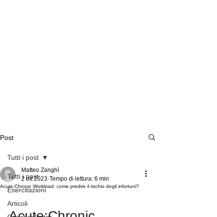
Post
Tutti i post
Matteo Zanghì
Tutti i post
2 ott 2023
Tempo di lettura: 6 min
Acute:Chronic Workload: come predire il rischio degli infortuni?
Esercitazioni
Articoli
Acute:Chronic 
Coaches!letter