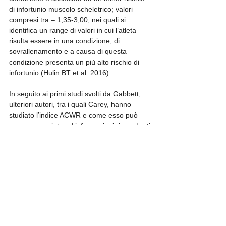
di infortunio muscolo scheletrico; valori 
compresi tra – 1,35-3,00, nei quali si 
identifica un range di valori in cui l’atleta 
risulta essere in una condizione, di 
sovrallenamento e a causa di questa 
condizione presenta un più alto rischio di 
infortunio (Hulin BT et al. 2016). 
In seguito ai primi studi svolti da Gabbett, 
ulteriori autori, tra i quali Carey, hanno 
studiato l’indice ACWR e come esso può 
essere associato ad informazioni riguardanti 
il rischio di infortunio del muscolo 
scheletrico in sport come il football 
australiano (Carey DL et al. 2016).
Nello studio di Carey sono stati analizzati i 
chilometri percorsi tra i 18-24 km/h, tramite i 
sistemi GPS. Dai risultati ottenuti, si è potuto 
osservare come l’utilizzo dell’ACWR 
sembrerebbe essere un indice utile per 