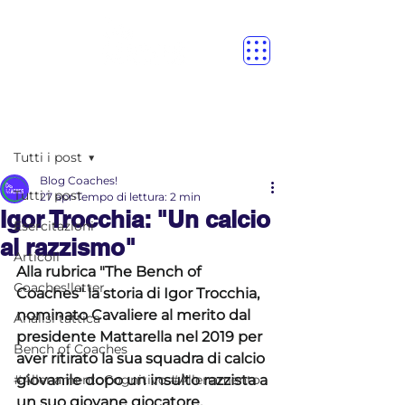
Post
Tutti i post
Blog Coaches!
Tutti i post
27 apr
Tempo di lettura: 2 min
Igor Trocchia: "Un calcio
Esercitazioni
al razzismo"
Articoli
Alla rubrica "The Bench of 
Coaches!letter
Coaches" la storia di Igor Trocchia, 
nominato Cavaliere al merito dal 
Analisi tattica
presidente Mattarella nel 2019 per 
Bench of Coaches
aver ritirato la sua squadra di calcio 
#AllenamentoCognitivo #Allenamento
giovanile dopo un insulto razzista a 
un suo giovane giocatore.