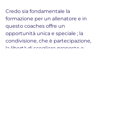
Credo sia fondamentale la 
formazione per un allenatore e in 
questo coaches offre un 
opportunità unica e speciale ; la 
condivisione, che è partecipazione, 
la libertà di scegliere proposte e 
modelli i gioco a noi congeniali ed 
affini, grazie alla community di 
Coaches.
allenamenti
esercitazioni
allenatori
calcio
psicologia
cognitivo
razzismo
fisico
tattico
tecnico
Bench of Coaches