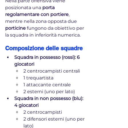
Nella parte offensiva viene 
posizionata una 
porta 
regolamentare con portiere
, 
mentre nella zona opposta due 
porticine
 fungono da obiettivo per 
la squadra in inferiorità numerica.
Composizione delle squadre
Squadra in possesso (rossi): 6 
giocatori
2 centrocampisti centrali
1 trequartista
1 attaccante centrale
2 esterni (uno per lato)
Squadra in non possesso (blu): 
4 giocatori
2 centrocampisti
2 difensori esterni (uno per 
lato)