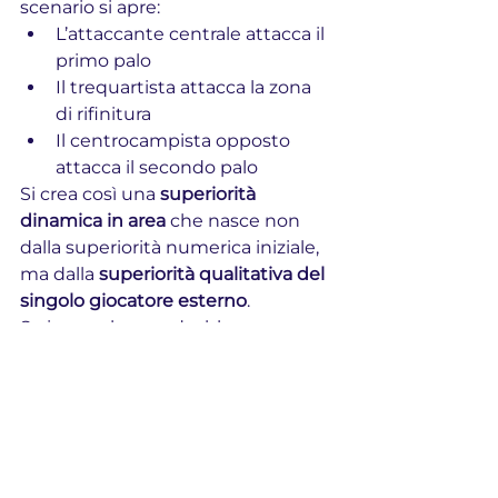
scenario si apre:
L’attaccante centrale attacca il 
primo palo
Il trequartista attacca la zona 
di rifinitura
Il centrocampista opposto 
attacca il secondo palo
Si crea così una 
superiorità 
dinamica in area
 che nasce non 
dalla superiorità numerica iniziale, 
ma dalla 
superiorità qualitativa del 
singolo giocatore esterno
.
Se invece la squadra blu recupera 
palla:
Può finalizzare nelle 
due 
porticine
Innesca immediatamente una 
transizione negativa dei rossi
1vs1
fase offensiva
fase difensiva
2vs2