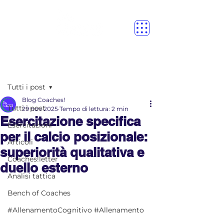
Post
Tutti i post
Blog Coaches!
Tutti i post
29 nov 2025
Tempo di lettura: 2 min
Esercitazione specifica
Esercitazioni
per il calcio posizionale:
Articoli
superiorità qualitativa e
Coaches!letter
duello esterno
Analisi tattica
Bench of Coaches
#AllenamentoCognitivo #Allenamento