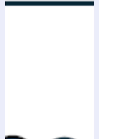
emozioni. Un modello pratico che
utilizza curiosità, azione e soddisfazione
come pilastri della seduta,
particolarmente utile per gli allenatori
del settore giovanile e del calcio
moderno.