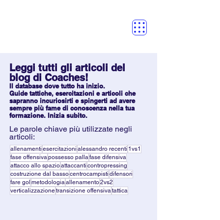
Leggi tutti gli articoli del
blog di Coaches!
Il database dove tutto ha inizio.
Guide tattiche, esercitazioni e articoli che
sapranno incuriosirti e spingerti ad avere
sempre più fame di conoscenza nella tua
formazione. Inizia subito.
Le parole chiave più utilizzate negli
articoli:
allenamenti
esercitazioni
alessandro recenti
1vs1
fase offensiva
possesso palla
fase difensiva
attacco allo spazio
attaccanti
contropressing
costruzione dal basso
centrocampisti
difensori
fare gol
metodologia
allenamento
2vs2
verticalizzazione
transizione offensiva
tattica