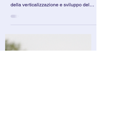
Esercitazioni per l'attacco
allo spazio
Una raccolta di esercitazioni calcistiche
dedicate ad attacco dello spazio, ricerca
della verticalizzazione e sviluppo del
possesso palla. Attraverso partite a
tema, giochi di posizione e situazioni
condizionate, le squadre allenano
inserimenti, imbucate verticali,
riconquista immediata e principi tattici
utili al calcio moderno. Ideale per
allenatori che vogliono migliorare
intensità, relazioni di reparto e capacità
di creare superiorità negli spazi.