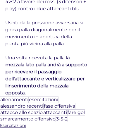
4vs2 a favore dei rossi (3 difensori + 
play) contro i due attaccanti blu.
Usciti dalla pressione avversaria si 
gioca palla diagonalmente per il 
movimento in apertura della 
punta più vicina alla palla.
Una volta ricevuta la palla l
a 
mezzala lato palla andrà a supporto 
per ricevere il passaggio 
dell'attaccante e verticalizzare per 
l'inserimento della mezzala 
opposta.
allenamenti
esercitazioni
alessandro recenti
fase offensiva
attacco allo spazio
attaccanti
fare gol
smarcamento offensivo
3-5-2
Esercitazioni