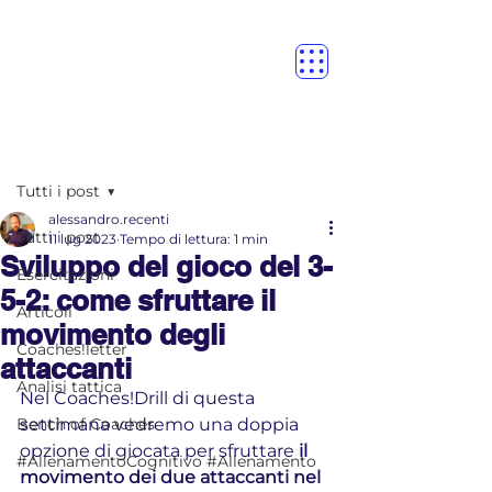
Post
Tutti i post
alessandro.recenti
Tutti i post
11 lug 2023
Tempo di lettura: 1 min
Sviluppo del gioco del 3-
Esercitazioni
5-2: come sfruttare il
Articoli
movimento degli
Coaches!letter
attaccanti
Analisi tattica
Nel Coaches!Drill di questa 
Bench of Coaches
settimana vedremo una doppia 
opzione di giocata per sfruttare 
il 
#AllenamentoCognitivo #Allenamento
movimento dei due attaccanti nel 