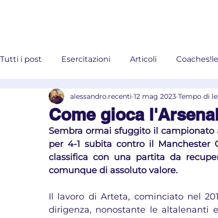
Coaches!Ac
Tutti i post
Esercitazioni
Articoli
Coaches!le
alessandro.recenti
12 mag 2023
Tempo di le
#AllenamentoCognitivo #Allenamento
Come gioca l'Arsenal
Sembra ormai sfuggito il campionato all
per 4-1 subita contro il Manchester Ci
classifica con una partita da recupe
comunque di assoluto valore.
Il lavoro di Arteta, cominciato nel 20
dirigenza, nonostante le altalenanti e