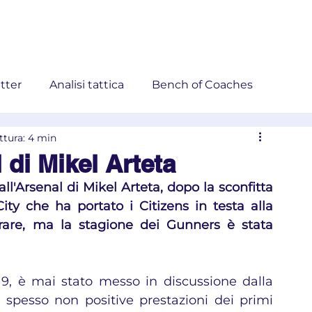
ademy
Next!Coaches
Blog
Eventi
Corsi
Store
tter
Analisi tattica
Bench of Coaches
ttura: 4 min
 di Mikel Arteta
'Arsenal di Mikel Arteta, dopo la sconfitta 
ty che ha portato i Citizens in testa alla 
rare, ma la stagione dei Gunners è stata 
19, è mai stato messo in discussione dalla 
 spesso non positive prestazioni dei primi 