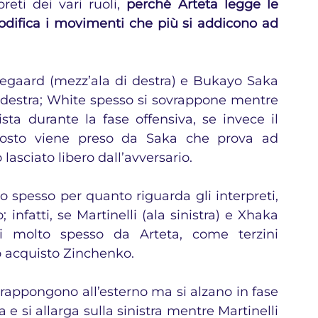
eti dei vari ruoli, 
perché Arteta legge le 
codifica i movimenti che più si addicono ad 
egaard (mezz’ala di destra) e Bukayo Saka 
destra; White spesso si sovrappone mentre 
sta durante la fase offensiva, se invece il 
 posto viene preso da Saka che prova ad 
lasciato libero dall’avversario.
o spesso per quanto riguarda gli interpreti, 
; infatti, se Martinelli (ala sinistra) e Xhaka 
ti molto spesso da Arteta, come terzini 
o acquisto Zinchenko.
ovrappongono all’esterno ma si alzano in fase 
 e si allarga sulla sinistra mentre Martinelli 