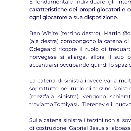
È fondamentale individuare gli interpr
caratteristiche dei propri giocatori e 
ogni giocatore a sua disposizione.
Ben White (terzino destro), Martin Ød
(ala destra) compongono la catena di 
Ødegaard ricopre il ruolo di trequarti
norvegese si allarga, allora il suo
accentrarsi occupando quindi lo spazio 
La catena di sinistra invece varia molt
soprattutto nel ruolo di terzino sinistro
(mezz’ala sinistra) vengono schiera
troviamo Tomiyasu, Tiereney e il nuov
Sulla catena sinistra i terzini non si s
di costruzione, Gabriel Jesus si abbassa