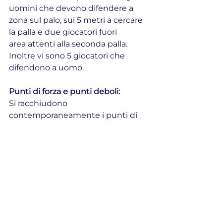
uomini che devono difendere a
zona sul palo, sui 5 metri a cercare 
la palla e due giocatori fuori
area attenti alla seconda palla. 
Inoltre vi sono 5 giocatori che
difendono a uomo.
Punti di forza e punti deboli:
Si racchiudono 
contemporaneamente i punti di 
forza
ed i punti deboli delle due 
tipologie di modi difendere
ad uomo ed a zona.
In quale giorno del 
microciclo di allenamento 
possiamo inserire le palle 
inattive difensive?