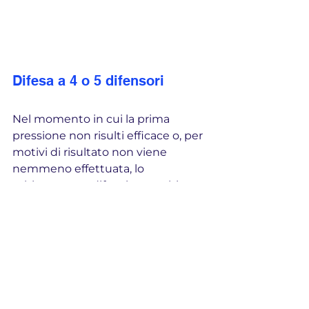
Difesa a 4 o 5 difensori
Nel momento in cui la prima 
pressione non risulti efficace o, per 
motivi di risultato non viene 
nemmeno effettuata, lo 
schieramento difensivo cambia 
forma trasformandosi in quello che 
può essere o un 5-4-1 se tutti i 
giocatori sono in posizione 
ottimale per difendere la porta, 
oppure in un 4-5-1  se l’uscita del 
centrocampista laterale non è 
andata a buon fine.