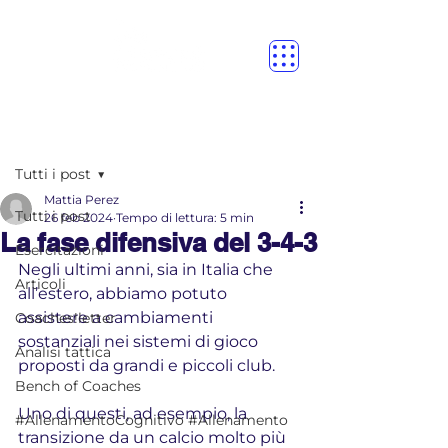
Post
Tutti i post
Mattia Perez
Tutti i post
26 feb 2024
Tempo di lettura: 5 min
La fase difensiva del 3-4-3
Esercitazioni
Negli ultimi anni, sia in Italia che 
Articoli
all’estero, abbiamo potuto 
assistere a cambiamenti 
Coaches!letter
sostanziali nei sistemi di gioco 
Analisi tattica
proposti da grandi e piccoli club. 
Bench of Coaches
Uno di questi, ad esempio, la 
#AllenamentoCognitivo #Allenamento
transizione da un calcio molto più 