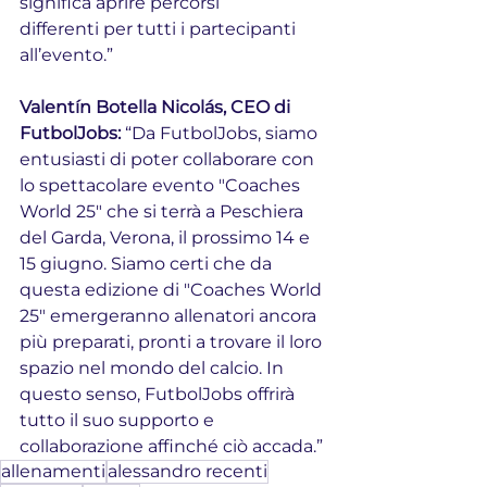
significa aprire percorsi
differenti per tutti i partecipanti 
all’evento.”
Valentín Botella Nicolás, CEO di 
FutbolJobs: 
“Da FutbolJobs, siamo 
entusiasti di poter collaborare con 
lo spettacolare evento "Coaches 
World 25" che si terrà a Peschiera 
del Garda, Verona, il prossimo 14 e 
15 giugno. Siamo certi che da 
questa edizione di "Coaches World 
25" emergeranno allenatori ancora 
più preparati, pronti a trovare il loro 
spazio nel mondo del calcio. In 
questo senso, FutbolJobs offrirà 
tutto il suo supporto e 
collaborazione affinché ciò accada.”
allenamenti
alessandro recenti