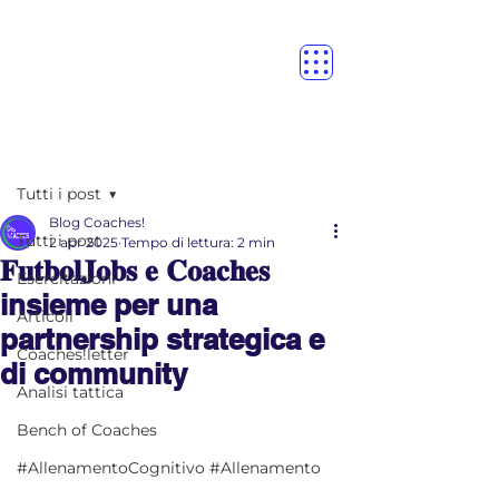
Post
Tutti i post
Blog Coaches!
Tutti i post
2 apr 2025
Tempo di lettura: 2 min
𝐅𝐮𝐭𝐛𝐨𝐥𝐉𝐨𝐛𝐬 𝐞 𝐂𝐨𝐚𝐜𝐡𝐞𝐬
Esercitazioni
insieme per una
Articoli
partnership strategica e
Coaches!letter
di community
Analisi tattica
Bench of Coaches
#AllenamentoCognitivo #Allenamento