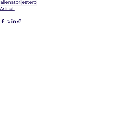
allenatori
estero
Articoli
Mostra tutti
Post correlati