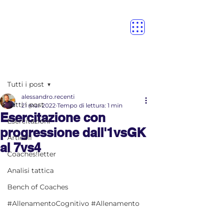
Post
Tutti i post
alessandro.recenti
Tutti i post
21 mar 2022
Tempo di lettura: 1 min
Esercitazione con
Esercitazioni
progressione dall'1vsGK
Articoli
al 7vs4
Coaches!letter
Analisi tattica
Bench of Coaches
#AllenamentoCognitivo #Allenamento