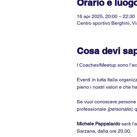
Orario e luog
16 apr 2025, 20:00 – 22:30
Centro sportivo Berghini, Vi
Cosa devi sa
I Coaches!Meetup sono l’eco
Eventi in tutta Italia organiz
pieno i nostri valori e che h
Se vuoi conoscere persone si
professionale 
(personale)
, 
Michele Pappalardo 
sarà l'
Sarzana, dalla ore 20.00.