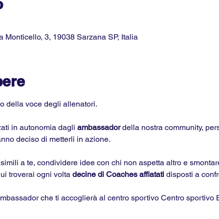
o
a Monticello, 3, 19038 Sarzana SP, Italia
pere
 della voce degli allenatori.
zati in autonomia dagli 
ambassador 
della nostra community, per
anno deciso di metterli in azione. 
mili a te, condividere idee con chi non aspetta altro e smontare
qui troverai ogni volta 
decine di Coaches affiatati
 disposti a confr
ambassador che ti accoglierà al centro sportivo Centro sportivo B