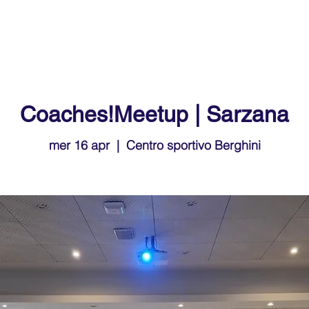
ademy
Next!Coaches
Blog
Eventi
Corsi
Store
Coaches!Meetup | Sarzana
mer 16 apr
  |  
Centro sportivo Berghini