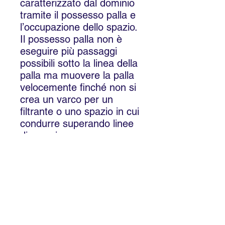
caratterizzato dal dominio
tramite il possesso palla e
l’occupazione dello spazio.
Il possesso palla non è
eseguire più passaggi
possibili sotto la linea della
palla ma muovere la palla
velocemente finché non si
crea un varco per un
filtrante o uno spazio in cui
condurre superando linee
di pressione.
Questo l'incipit
dell'ebook sul calcio
posizionale di Andrea
Passanante.
SUPPORTO