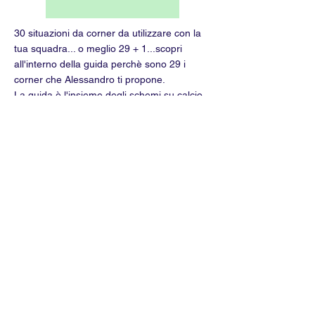
30 situazioni da corner da utilizzare con la
tua squadra... o meglio 29 + 1...scopri
all'interno della guida perchè sono 29 i
corner che Alessandro ti propone.
La guida è l'insieme degli schemi su calcio
d'angolo creati da Alessandro o che ha visto
nei campionati all'Honved in Ungheria
oppure in Svizzera.
Leggi la guida
Manuale
10 strategie per costruire
identità di squadra