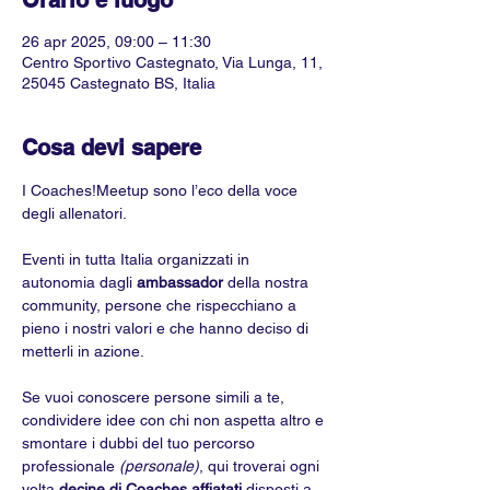
Orario e luogo
26 apr 2025, 09:00 – 11:30
Centro Sportivo Castegnato, Via Lunga, 11,
25045 Castegnato BS, Italia
Cosa devi sapere
I Coaches!Meetup sono l’eco della voce 
degli allenatori.
Eventi in tutta Italia organizzati in 
autonomia dagli 
ambassador 
della nostra 
community, persone che rispecchiano a 
pieno i nostri valori e che hanno deciso di 
metterli in azione. 
Se vuoi conoscere persone simili a te, 
condividere idee con chi non aspetta altro e 
smontare i dubbi del tuo percorso 
professionale 
(personale)
, qui troverai ogni 
volta 
decine di Coaches affiatati
 disposti a 