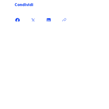
Condividi
Iscriviti qui
Partnership
Sponsorship
©2022 Coaches di Volpi Sara - P.Iva: IT
04574850162
-
Privacy