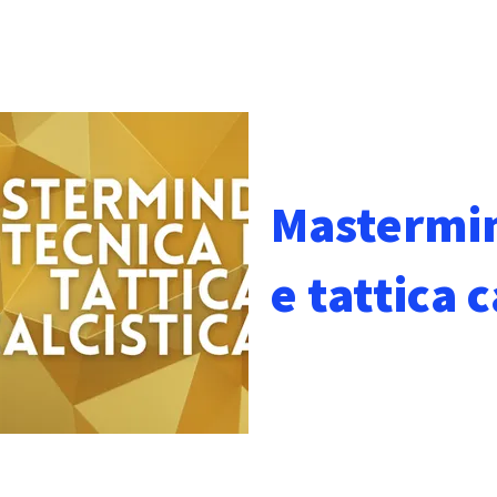
ademy
Next!Coaches
Blog
Eventi
Corsi
Store
Mastermin
e tattica c