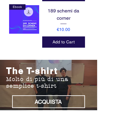
Ebook
189 schemi da
corner
Price
€10.00
Add to Cart
The T-shirt
Molto di più di una
semplice t-shirt
ACQUISTA