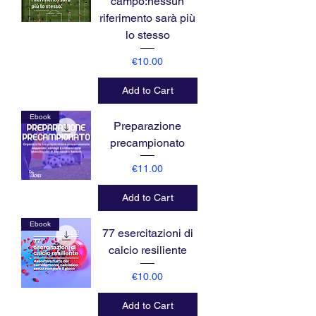
campo:nessun
riferimento sarà più
lo stesso
Price
€10.00
Add to Cart
Ebook
Preparazione
precampionato
Price
€11.00
Add to Cart
Ebook
77 esercitazioni di
calcio resiliente
Price
€10.00
Add to Cart