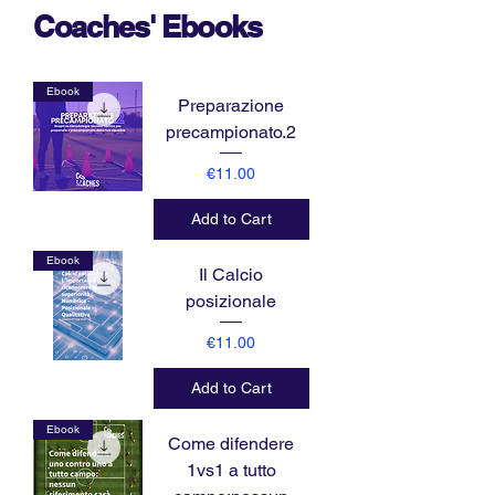
Coaches' Ebooks
Ebook
Preparazione
precampionato.2
Price
€11.00
Add to Cart
Ebook
Il Calcio
posizionale
Price
€11.00
Add to Cart
Ebook
Come difendere
1vs1 a tutto