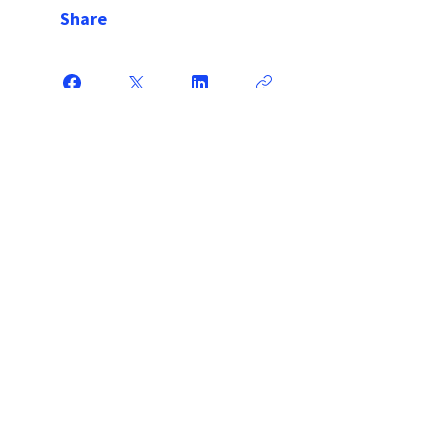
Share
Attiva corso
Partnership
Sponsorship
©2022 Coaches di Volpi Sara - P.Iva: IT
04574850162
-
Privacy