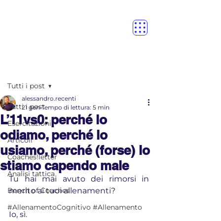
Post
Tutti i post
alessandro.recenti
Tutti i post
21 gen
Tempo di lettura: 5 min
L’11vs0: perché lo
Esercitazioni
odiamo, perché lo
Articoli
usiamo, perché (forse) lo
Coaches!letter
stiamo capendo male
Analisi tattica
Tu hai mai avuto dei rimorsi in 
Bench of Coaches
merito ai tuoi allenamenti?
#AllenamentoCognitivo #Allenamento
Io, sì.