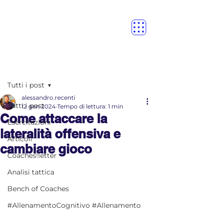
Post
Tutti i post
alessandro.recenti
Tutti i post
12 gen 2024
Tempo di lettura: 1 min
Come attaccare la
Esercitazioni
lateralità offensiva e
Articoli
cambiare gioco
Coaches!letter
Analisi tattica
Bench of Coaches
#AllenamentoCognitivo #Allenamento